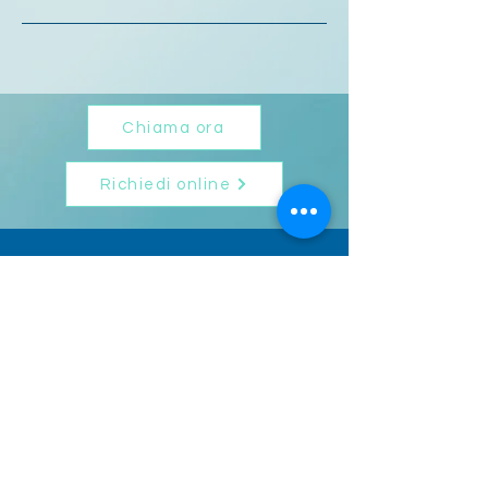
Chiama ora
Richiedi online
DOVE SIAMO
su appuntamento
Sede legale
Via Mantova 44
00198 Roma
https://maps.app.goo.gl/EAQS5mSY5g
StCknb6